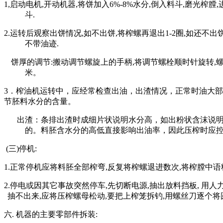
1,
启动电机
,
开动机器
,
将饼加入
6%-8%
水分
,
倒入料斗
,
磨光榨膛
,
斗
.
2.
运转后观察出饼情况
,
如不出饼
,
将榨螺再退出
1-2
圈
,
如还不出
不带油迹
.
饼厚的调节
:
搬动调节螺旋上的手柄
,
将调节螺栓顺时针旋转
,
米。
3
．榨油机运转中，应经常检查出油，出渣情况，正常时油大部
节胚料水分的含量。
出渣：条排出渣时成细片状说明水分高，如出粉状含沫说
的。料胚含水分的高低直接影响出油率，因此压榨时应
(
三
)
停机
:
1.
正常停机应将料胚全部榨弯
,
反复将榨螺退进数次
,
将榨膛中语
2.
停电或因其它事故突然停车
,
先切断电源
,
抽出放料挡板
,
用人
抽不出来
,
应将压榨螺母松动
,
要把上榨笼拆钓
,
用螺丝刀逐个将
六
.
机器的主要零部件拆装
: