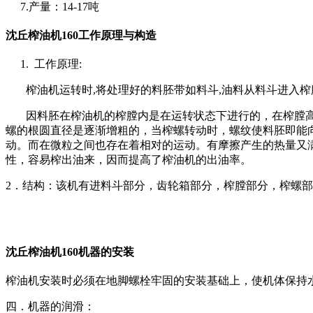
7.
产量：
14-17
吨
沈丘榨油机
160
工作原理与构造
1.
工作原理
:
榨油机运转时
,
将处理好的料胚带如料斗
,
油料从料斗进入榨
因料胚在榨油机的榨膛内是在运转状态下进行的，在榨膛
螺的根圆直径是逐渐增粗的，当榨螺转动时，螺纹使料胚即能
动。而在微粒之间也存在着相对的运动。有摩擦产生的热量又
性，容易榨出油来，因而提高了榨油机的出油率。
2
．结构：该机有进料斗部分，齿轮箱部分，榨膛部分，榨螺部
沈丘榨油机
160
机器的安装
榨油机安装时必须在地脚螺栓牢固的安装基础上，使机体保持
四．机器的润滑：