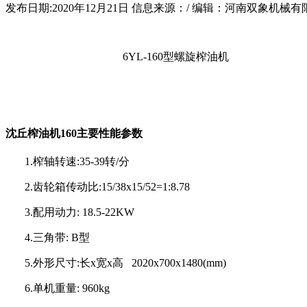
发布日期:2020年12月21日
信息来源：/
编辑：河南双象机械有
6YL-160
型螺旋榨油机
沈丘榨油机
160
主要性能参数
1.
榨轴转速
:35-39
转
/
分
2.
齿轮箱传动比
:15/38x15/52=1:8.78
3.
配用动力
: 18.5-22KW
4.
三角带
: B
型
5.
外形尺寸
:
长
x
宽
x
高
2020x700x1480(mm)
6.
单机重量
: 960kg