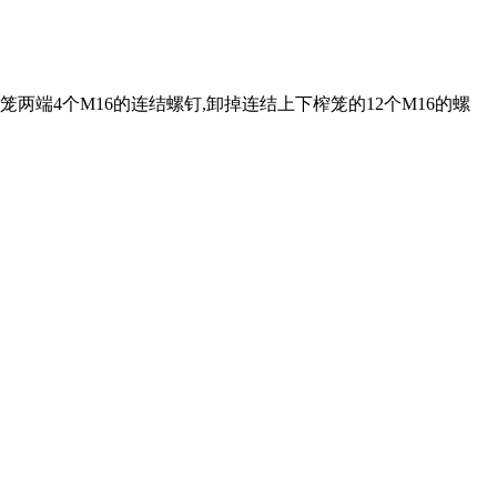
笼两端
4
个
M16
的连结螺钉
,
卸掉连结上下榨笼的
12
个
M16
的螺