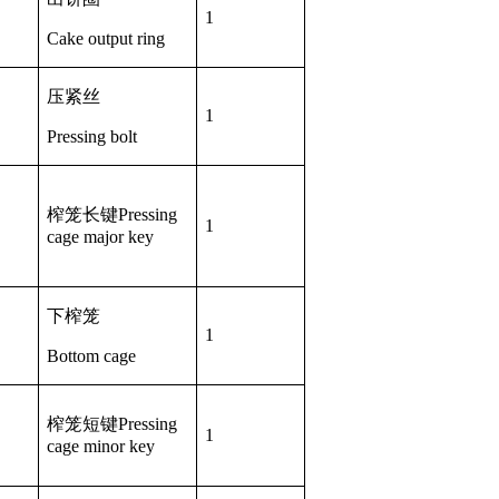
1
Cake output ring
压紧丝
1
Pressing bolt
榨笼长键
Pressing
1
cage major key
下榨笼
1
Bottom cage
榨笼短键
Pressing
1
cage minor key