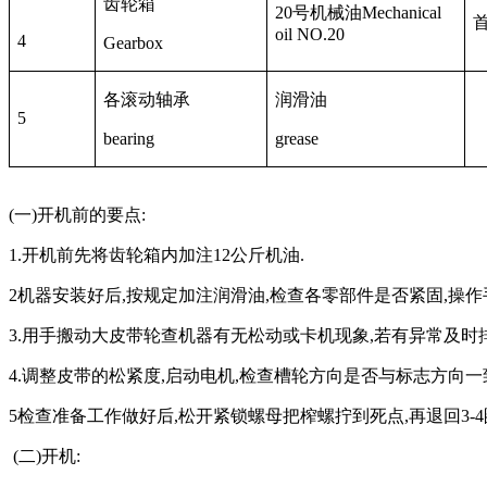
齿轮箱
20
号机械油
Mechanical
oil NO.20
4
Gearbox
各滚动轴承
润滑油
5
bearing
grease
(
一
)
开机前的要点
:
1.
开机前先将齿轮箱内加注
12
公斤机油
.
2
机器安装好后
,
按规定加注润滑油
,
检查各零部件是否紧固
,
操作
3.
用手搬动大皮带轮查机器有无松动或卡机现象
,
若有异常及时
4.
调整皮带的松紧度
,
启动电机
,
检查槽轮方向是否与标志方向一
5
检查准备工作做好后
,
松开紧锁螺母把榨螺拧到死点
,
再退回
3-4
(
二
)
开机
: