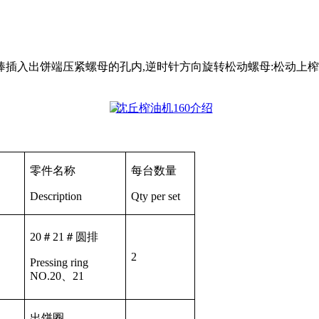
棒插入出饼端压紧螺母的孔内
,
逆时针方向旋转松动螺母
:
松动上榨
零件名称
每台数量
Description
Qty per set
20
＃
21
＃圆排
2
Pressing ring
NO.20
、
21
出饼圈