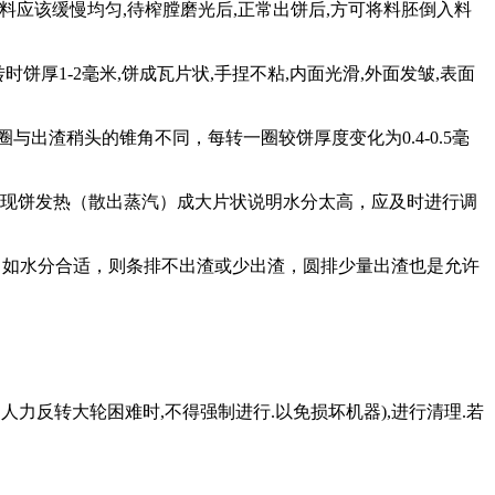
料应该缓慢均匀
,
待榨膛磨光后
,
正常出饼后
,
方可将料胚倒入料
转时饼厚
1-2
毫米
,
饼成瓦片状
,
手捏不粘
,
内面光滑
,
外面发皱
,
表面
圈与出渣稍头的锥角不同，每转一圈较饼厚度变化为
0.4-0.5
毫
现饼发热（散出蒸汽）成大片状说明水分太高，应及时进行调
，如水分合适，则条排不出渣或少出渣，圆排少量出渣也是允许
当人力反转大轮困难时
,
不得强制进行
.
以免损坏机器
),
进行清理
.
若