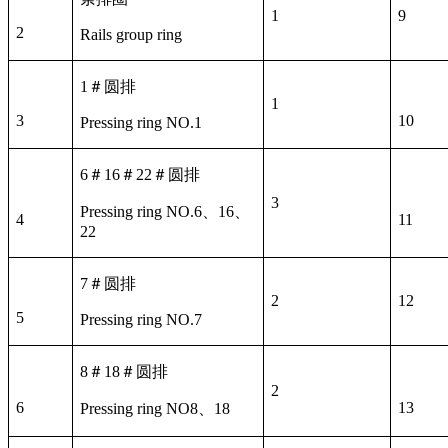
1
9
2
Rails group ring
1
＃圆排
1
3
10
Pressing ring NO.1
6
＃
16
＃
22
＃圆排
3
Pressing ring NO.6
、
16
、
4
11
22
7
＃圆排
2
12
5
Pressing ring NO.7
8
＃
18
＃圆排
2
6
13
Pressing ring NO8
、
18