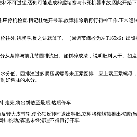
进料不可过猛
,
否则可能造成榨膛堵塞与卡死机器事故
,
因此开始下
饼
,
应停机检查
.
切记杜绝开带车
.
故障排除后再行初榨工作
.
正常运
螺栓往外
,
饼就厚
,
反之饼就薄了。（因调节螺栓为左
T165x6
）出饼
分从条排与前几节园排流出。如饼碎成渣，说明胚料太干。如发
明水分低。园排渣过多属压紧螺母未压紧圆排，应上紧压紧螺母
控制好料胚的水分。
料 走完
,
将出饼放至最后
,
然后停车
.
力反转大皮带轮
,
使心轴反转时退出料胚
,
立即将榨螺轴推出榨膛
(
圆排松动
,
清理
,
未经清理不得再行开车
.