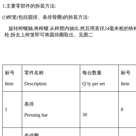
1.
主要零部件的拆装方法
:
(!)
榨笼
(
包括圆排、条排骨圈
)
的拆装方法
:
旋转榨螺轴
,
将榨螺 从榨膛内抽出
,
然后用直径
24
毫米粗的铁
栓
,
拆去上榨笼即可将圆排圈取出。见图二
标号
零件名称
每台数量
标号
Item
Description
Q
’
ty per set
Item
条排
1
8
30
Pressing bar
条排圈