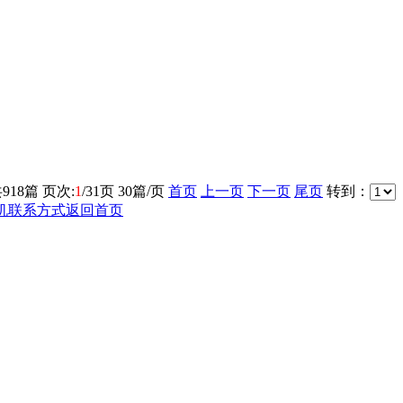
共
918
篇 页次:
1
/
31
页
30
篇/页
首页
上一页
下一页
尾页
转到：
机
联系方式
返回首页