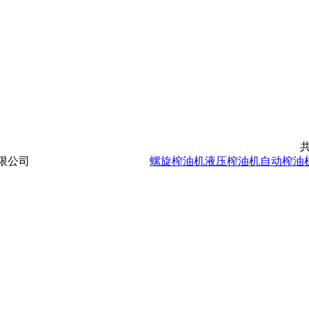
限公司
豫ICP备2021014171号-5
螺旋榨油机
液压榨油机
自动榨油