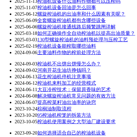
2025-11-13
榨油机设备什么油料作物都可以压榨吗
2025-11-07
榨油机设备回油是怎么回事
2025-06-12
螺旋榨油机的出油率和什么因素有关呢？
2025-06-09
全套螺旋榨油机都包含哪些设备
2025-06-06
螺旋榨油机接通线路后频繁跳闸详解
2025-03-18
如何正确操作全自动榨油机以提高出油质量？
2025-03-03
130型螺旋榨油机的油料预处理与压榨工艺
2025-02-19
榨油机设备能榨取哪些油料
2024-09-06
主要油料作物的榨前处理方法
2024-09-03
榨油机不出饼出饼慢怎么办？
2024-09-02
河南开花生油坊挣钱吗？
2024-06-13
花生榨油机停机注意事项
2024-06-12
榨油机来料加工的经营模式
2024-06-11
大豆冷榨技术：保留原香味的艺术
2024-06-08
解决螺旋榨油机常见问题的有效方法
2024-06-07
提高榨菜籽油出油率的诀窍
2023-10-24
棕榈油制取流程
2023-10-20
95榨油机榨笼的拆装方法
2023-10-05
榨油机使用案例之大型油厂建设要求
2023-09-20
如何选择适合自己的榨油机设备