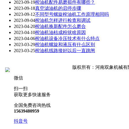
2023-09-19
榨油机配件易磨损件有哪些？
2023-09-18
真空滤油机的启停步骤
2023-09-12
不同型号螺旋榨油机工作原理相同吗
2023-09-04
榨油机怎样进行检查和调试
2023-04-20
榨油机换新配件怎么磨合
2023-04-10
榨油机油枯成粉状啥原因
2023-04-06
榨油机设备冷压技术有什么特点
2023-03-29
榨油机螺旋和液压有什么区别
2023-03-25
榨油机线路接好以后一直跳闸
版权所有：河南双象机械有
豫公网安备 41160202000445号
微信
扫一扫
获取更多快速服务
全国免费咨询热线
15639480959
抖音号