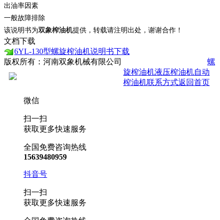
出油率因素
一般故障排除
该说明书为
双象榨油机
提供，转载请注明出处，谢谢合作！
文档下载
6YL-130型螺旋榨油机说明书下载
版权所有：河南双象机械有限公司
豫ICP备2021014171号-5
螺
旋榨油机
液压榨油机
自动
豫公网安备 41160202000445号
榨油机
联系方式
返回首页
微信
扫一扫
获取更多快速服务
全国免费咨询热线
15639480959
抖音号
扫一扫
获取更多快速服务