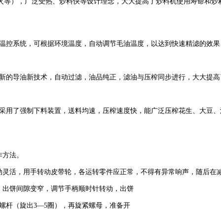
火等），广泛受热、炒料快等设计理念，大大提高了炒料机使用寿命和炒
温控系统，可根据环境温度，自动调节毛油温度，以达到快速精滤的效果
新的导油新技术，自动过滤，油品纯正，滤油与压榨同步进行，大大提高
采用了强制下料装置，送料均速，压榨速度快，能广泛压榨花生、大豆、
作方法。
动灵活，用手转动皮带轮，各运转零件应正常，不得有异常响声，随后在减
，出饼间隙变窄，调节手柄顺时针转动，出饼
螺杆（旋出3—5圈），再旋紧螺母，准备开