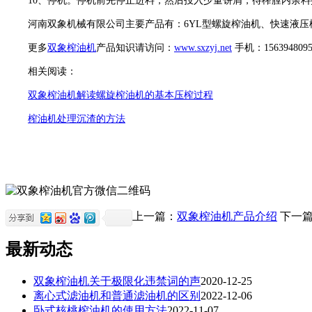
10、停机。停机前先停止进料，然后投入少量饼屑，待榨膛内余料
河南双象机械有限公司主要产品有：6YL型螺旋榨油机、快速液压
更多
双象榨油机
产品知识请访问：
www.sxzyj.net
手机：156394809
相关阅读：
双象榨油机解读螺旋榨油机的基本压榨过程
榨油机处理沉渣的方法
上一篇：
双象榨油机产品介绍
下一
最新动态
双象榨油机关于极限化违禁词的声
2020-12-25
离心式滤油机和普通滤油机的区别
2022-12-06
卧式核桃榨油机的使用方法
2022-11-07