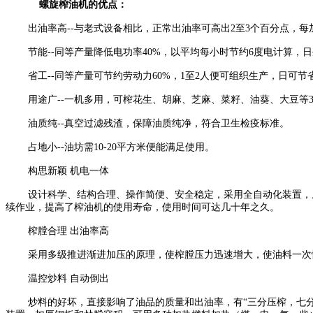
螺旋榨油机的优点：
出油率高--与老式设备相比，正常出油率可高出2至3个百分点，每
节能--同等产量降低电功率40%，以平均每小时节约6度电计算，日
省工--同等产量可节约劳动力60%，1至2人便可组织生产，日可节
用途广--一机多用，可榨花生、胡麻、芝麻、菜籽、油葵、大豆等
油质纯--真空过滤残渣，保障油质纯净，符合卫生检疫标准。
占地小--油坊需10-20平方米便能满足使用。
构思新颖 机电一体
设计科学、结构合理、操作简便、安全稳定，采用全自动化装置，
续作业，提高了榨油机的使用寿命，使用时间可达几十年之久。
榨膛合理 出油率高
采用多级推进渐进加压的原理，使榨膛压力迅速增大，使油料一次
温控炒料 自动倒出
炒料的好坏，直接影响了油品的质量和出油率，有“三分压榨，七