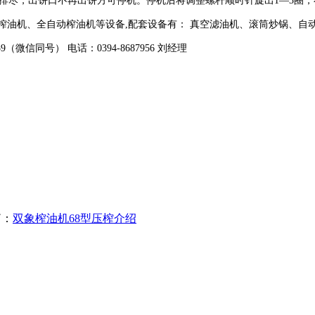
排尽，出饼口不再出饼方可停机。停机后将调整螺杆顺时针旋出1—3圈
榨油机、全自动榨油机等设备,配套设备有： 真空滤油机、滚筒炒锅、
59（微信同号） 电话：0394-8687956 刘经理
篇：
双象榨油机68型压榨介绍