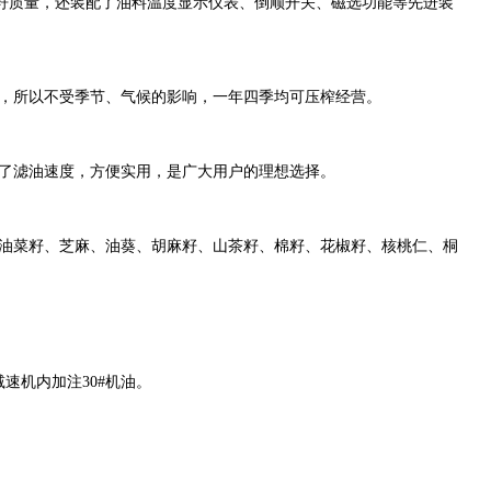
籽质量，还装配了油料温度显示仪表、倒顺开关、磁选功能等先进装
，所以不受季节、气候的影响，一年四季均可压榨经营。
了滤油速度，方便实用，是广大用户的理想选择。
油菜籽、芝麻、油葵、胡麻籽、山茶籽、棉籽、花椒籽、核桃仁、桐
速机内加注30#机油。