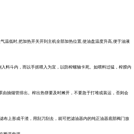
温低时,把加热开关开到主机全部加热位置,使油盘温度升高,便于油液
倒入料斗内，而以手抓喂入为宜，以防榨螺轴卡死。如喂料过猛，榨膛内
过护罩由抽烟管排出。榨出热饼要及时摊开，不要急于打堆或装运，否则会
滤布上形成干渣，用刮刀刮去，就可把滤油器内的纯正油器底部阀门放