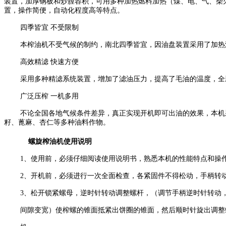
装置，加厚钢板和炒膛容积，可用多种加热燃料加热（煤、电、气、柴
置，操作简便，自动化程度高等特点。
四季皆宜 不受限制
本榨油机不受气候的制约，南北四季皆宜，因油盘装置采用了加热
高效精滤 快速方便
采用多种精滤系统装置，增加了滤油压力，提高了毛油的温度，全
广泛压榨 一机多用
不论全国各地气候条件差异，真正实现开机即可出油的效果，本机
籽、蓖麻、杏仁等多种油料作物。
螺旋榨油机使用说明
1、使用前，必须仔细阅读使用说明书，熟悉本机的性能特点和操
2、开机前，必须进行一次全面检查，各紧固件不得松动，手柄转
3、松开锁紧螺母，逆时针转动调整螺杆，（调节手柄逆时针转动
间隙变宽）使榨螺的锥面抵紧出饼圈的锥面，然后顺时针旋出调整