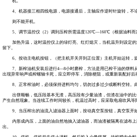
机。
4、机器接三相四线电源，电源接通后，主轴应作逆时针旋转，不
则不能开机。
5、调节温控仪（2）调到压榨所需温度120℃—160℃（根据油
加热升温，这时温控仪上的绿灯亮、红灯熄灭，当机温升到设定的温
留下。
6、按动主电机按钮，（把主机开关开到正位置）主机开始运转，
7、新榨油机安装后进行4—8小时磨榨，方法是用已榨干油的饼
出现异常响声或榨螺轴卡死，应立即停车，消除梗阻，或重新装配好后
8、正常榨油时，必须保持进料均匀，切勿过多过少或断料空转。
出饼顺畅，低压段基本无渣，高压段有少量油渣，但渣在油中的比例
产生自然现象。当连续工作时间较长，机温过高时，应采取电扇吹风等
9、当压榨出的油流入滤油器上面时，按动真空泵按钮，真空泵开
内形成内压，上面的油自然地抽入滤油器，而油渣被隔离在滤布上
出。