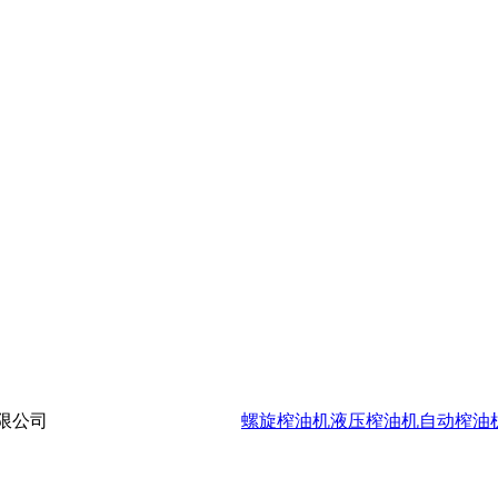
限公司
豫ICP备2021014171号-5
螺旋榨油机
液压榨油机
自动榨油