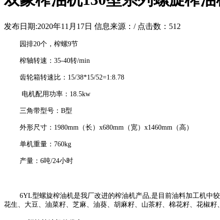
发布日期:2020年11月17日
信息来源：/
点击数：
512
园排20个，榨螺9节
榨轴转速：35-40转/min
齿轮箱转速比：15/38*15/52=1:8.78
电机配用功率：18.5kw
三角带型号：B型
外形尺寸：1980mm（长）x680mm（宽）x1460mm（高）
单机重量：760kg
产量：6吨/24小时
6YL型螺旋榨油机是我厂改进的榨油机产品,是目前油料加工机中较
花生、大豆、油菜籽、芝麻、油葵、胡麻籽、山茶籽、棉花籽、花椒籽