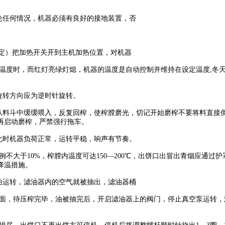
论任何情况，机器必须有良好的接地装置，否
料而定）把加热开关开到主机加热位置，对机器
度时，而红灯亮绿灯熄，机器的温度是自动控制并维持在设定温度,冬天气
旋转方向应为逆时针旋转。
料从料斗中缓缓喂入，反复回榨，使榨膛磨光，切记开始磨榨不要将料直接
再启动磨榨，严禁强行拖车。
此时机器负荷正常，运转平稳，响声有节奏。
不大于10%，榨膛内温度可达150—200℃，出饼口出冒出青烟应通
降温措施。
始运转，滤油器内的空气就被抽出，滤油器桶
面，待压榨完毕，油被抽完后，开启滤油器上的阀门，停止真空泵运转，