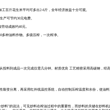
加工百斤花生米平均可多出2-6斤，全年经济效益十分可观。
生产可节约30元电费。
省劳动成效约40元。
30多种油料作物。多级压榨，一次榨净。
从投料到成品一次完成仅需几分钟。材质优良 工艺精密采用高碳钢，经
性裂变分离，再采用红外线温控系统，自动控制压榨温度和水份，使油料
分炒料”的说法，可见炒料在榨油过程中的重要性，而炒料的关键在炒料