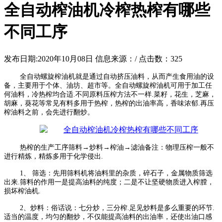
全自动榨油机冷榨热榨有哪些
不同工序
发布日期:2020年10月08日
信息来源：/
点击数：
325
全自动螺旋榨油机就是通过自动挤压油料，从而产生食用油的设
备，主要用于个体、油坊、超市等。全自动螺旋榨油机可用于加工任
何油料，冷热榨均合适.不同原料压榨方法不一样.菜籽，花生，芝麻，
胡麻，葵花等常见有料多用于热榨，热榨的出油率高，香味浓郁.再压
榨油料之前，会先进行翻炒。
热榨的生产工序筛料→炒料→榨油→滤油备注：物理压榨一般不
进行精炼，精炼多用于化学侵出.
1、 筛选：先用筛料机将油料里的杂质，碎石子，金属物质筛选
出来.筛料的作用一是提高油料的纯度；二是不让坚硬物质进入榨膛，
损坏榨油机.
2、炒料：俗话说：七分炒，三分榨.足见炒料是多么重要的环节.
适当的温度，均匀的翻炒，不仅能提高油料的出油率，还使出油口感