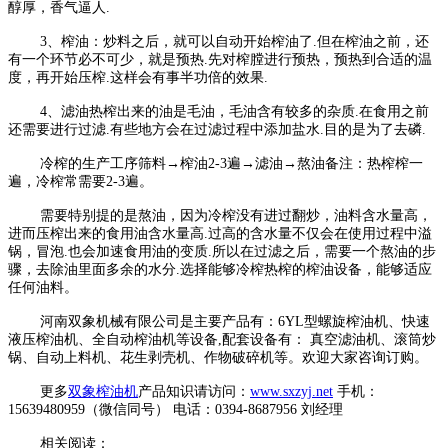
醇厚，香气逼人.
3、榨油：炒料之后，就可以自动开始榨油了.但在榨油之前，还
有一个环节必不可少，就是预热.先对榨膛进行预热，预热到合适的温
度，再开始压榨.这样会有事半功倍的效果.
4、滤油热榨出来的油是毛油，毛油含有较多的杂质.在食用之前
还需要进行过滤.有些地方会在过滤过程中添加盐水.目的是为了去磷.
冷榨的生产工序筛料→榨油2-3遍→滤油→熬油备注：热榨榨一
遍，冷榨常需要2-3遍。
需要特别提的是熬油，因为冷榨没有进过翻炒，油料含水量高，
进而压榨出来的食用油含水量高.过高的含水量不仅会在使用过程中溢
锅，冒泡.也会加速食用油的变质.所以在过滤之后，需要一个熬油的步
骤，去除油里面多余的水分.选择能够冷榨热榨的榨油设备，能够适应
任何油料。
河南双象机械有限公司是主要产品有：6YL型螺旋榨油机、快速
液压榨油机、全自动榨油机等设备,配套设备有： 真空滤油机、滚筒炒
锅、自动上料机、花生剥壳机、作物破碎机等。欢迎大家咨询订购。
更多
双象榨油机
产品知识请访问：
www.sxzyj.net
手机：
15639480959（微信同号） 电话：0394-8687956 刘经理
相关阅读：